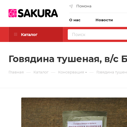
Помона
О нас
Новости
Каталог
Говядина тушеная, в/с Б
—
—
—
Главная
Каталог
Консервация
Говядина тушена