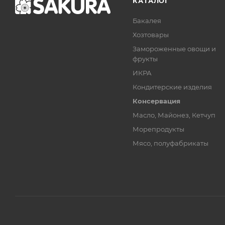
КАТАЛОГ
Бакалея
Хозтовары
Замороженные овощи и
фрукты
ИКРА
Кондитерские изделия
Консервация
Масло, Майонез, Кетчуп
Морепродукты
Мясо, полуфабрикаты