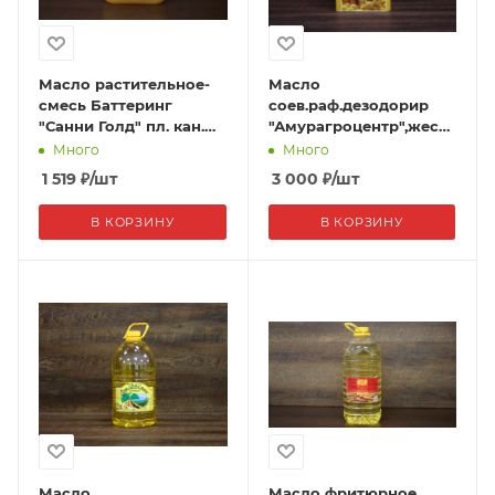
Масло растительное-
Масло
смесь Баттеринг
соев.раф.дезодорир
"Санни Голд" пл. кан.
"Амурагроцентр",жесть,
4,6 кг
18л
Много
Много
1 519
₽
/шт
3 000
₽
/шт
В КОРЗИНУ
В КОРЗИНУ
Масло
Масло фритюрное