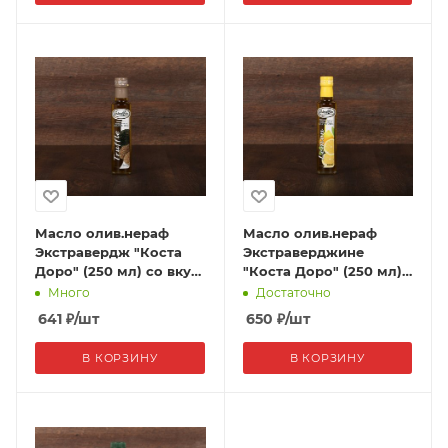
Масло олив.нераф
Масло олив.нераф
Экстравердж "Коста
Экстраверджине
Доро" (250 мл) со вкус.
"Коста Доро" (250 мл)
и аром. трюфеля 1/12
со вкус. и аром.
Много
Достаточно
лимона 1/12
641
₽
/шт
650
₽
/шт
В КОРЗИНУ
В КОРЗИНУ