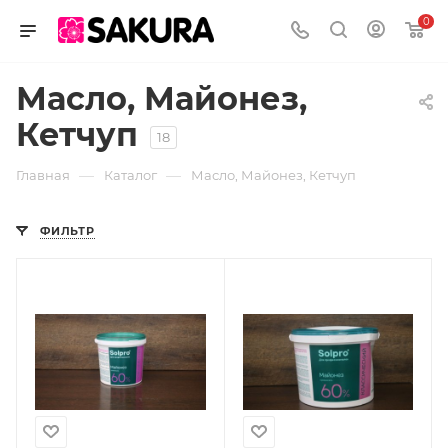
0
Масло, Майонез,
Кетчуп
18
—
—
Главная
Каталог
Масло, Майонез, Кетчуп
ФИЛЬТР