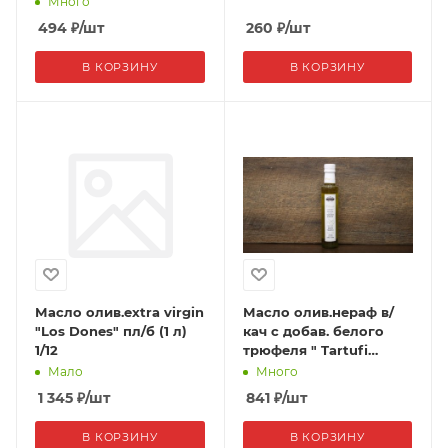
Много
494
₽
/шт
260
₽
/шт
В КОРЗИНУ
В КОРЗИНУ
Масло олив.extra virgin
Масло олив.нераф в/
"Los Dones" пл/б (1 л)
кач с добав. белого
1/12
трюфеля " Tartufi
Jimmy" ст./б
Мало
Много
(250мл),1/12
1 345
₽
/шт
841
₽
/шт
В КОРЗИНУ
В КОРЗИНУ