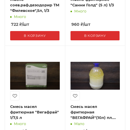
соев.раф.дезодорир ТМ
"Санни Голд" (5 л) 1/3
"Филевское",5л, 1/3
Много
Много
722
₽
/шт
960
₽
/шт
В КОРЗИНУ
В КОРЗИНУ
Смесь масел
Смесь масел
фритюрная "Вегафрай"
фритюрная
1/7,5 л
"ВЕГАФРАЙ"(10л) пл.
бут.
Много
Мало