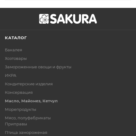
КАТАЛОГ
Бакалея
Хозтовары
Замороженные овощи и фрукты
ИКРА
Кондитерские изделия
Консервация
Масло, Майонез, Кетчуп
Морепродукты
Мясо, полуфабрикаты
Приправы
Птица замороженая