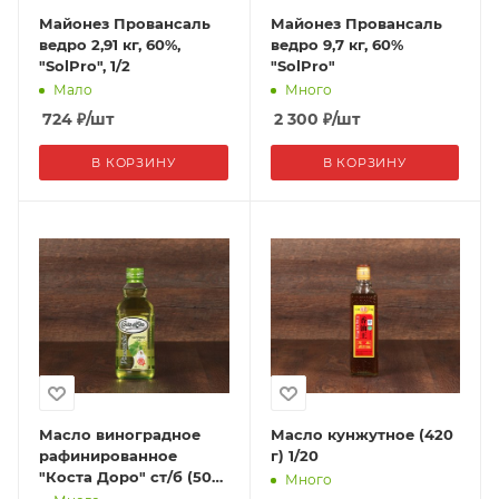
Майонез Провансаль
Майонез Провансаль
ведро 2,91 кг, 60%,
ведро 9,7 кг, 60%
"SolPro", 1/2
"SolPro"
Мало
Много
724
₽
/шт
2 300
₽
/шт
В КОРЗИНУ
В КОРЗИНУ
Масло виноградное
Масло кунжутное (420
рафинированное
г) 1/20
"Коста Доро" ст/б (500
Много
мл) 1/12