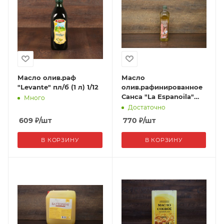
Масло олив.раф
Масло
"Levante" пл/б (1 л) 1/12
олив.рафинированное
Санса "La Espanoila"
Много
пл.б 1л, 1/12
Достаточно
609
₽
/шт
770
₽
/шт
В КОРЗИНУ
В КОРЗИНУ