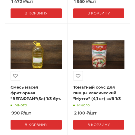
1 472
₽
/шт
1 950
₽
/шт
В КОРЗИНУ
В КОРЗИНУ
Смесь масел
Томатный соус для
фритюрная
пиццы класический
"ВЕГАФРАЙ"(5л) 1/3 бут.
"Мутти" (4,1 кг) ж/б 1/3
Много
Много
990
₽
/шт
2 100
₽
/шт
В КОРЗИНУ
В КОРЗИНУ