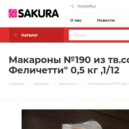
Колумбус
О нас
Новости
Каталог
Макароны №190 из тв.с
Феличетти" 0,5 кг ,1/12
—
—
—
Главная
Каталог
Бакалея
Макароны №190 из тв.