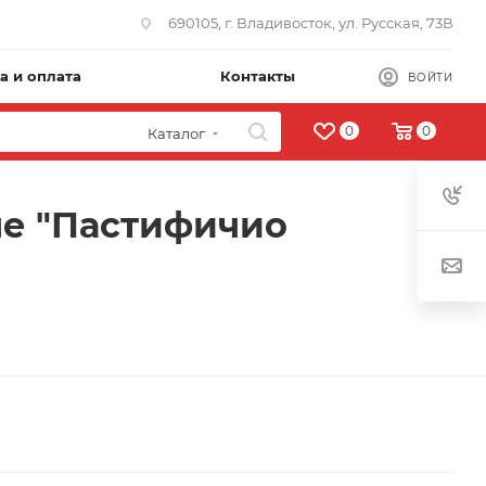
690105, г. Владивосток, ул. Русская, 73В
а и оплата
Контакты
ВОЙТИ
0
0
Каталог
ле "Пастифичио