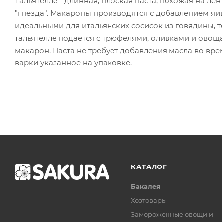
Тальятелле - длинная, плоская паста, похожая на ле
"гнезда". Макароны производятся с добавлением яиц
идеальными для итальянских сосисок из говядины, 
тальятелле подается с трюфелями, оливками и овощам
макарон. Паста не требует добавления масла во вре
варки указанное на упаковке.
КАТАЛОГ
Бакалея
Хозтовары
Замороженные овощи и