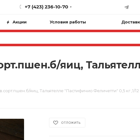
+7 (423) 236-10-70
Акции
Условия работы
Доставк
орт.пшен.б/яиц, Тальятел
сорт.пшен.б/яиц, Тальятелле "Пастифичио Феличетти" 0,5 кг ,1/12
ОТЛОЖИТЬ