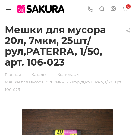
0
Мешки для мусора
20л, 7мкм, 25шт/
рул,PATERRA, 1/50,
арт. 106-023
—
—
—
Главная
Каталог
Хозтовары
Мешки для мусора 20л, 7мкм, 25шт/рул,PATERRA, 1/50, арт.
106-023