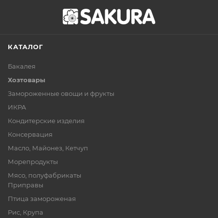
КАТАЛОГ
Бакалея
Хозтовары
Замороженные овощи и фрукты
ИКРА
Кондитерские изделия
Консервация
Масло, Майонез, Кетчуп
Морепродукты
Мясо, полуфабрикаты
Приправы
Птица замороженая
Рис, Крупа