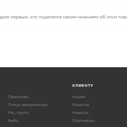
дьте первым, кто поделится своим мнением об этом тов
КЛИЕНТУ
Приправы
Акции
Птица замороженая
Рецепты
Рис, Крупа
Новости
Рыба
Партнерам