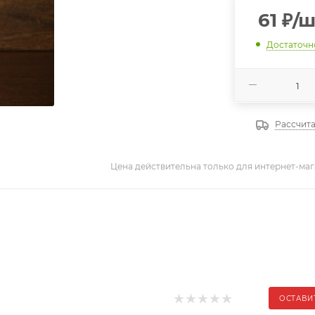
61
₽
/ш
Достаточн
Рассчита
Цена действительна только для интернет-маг
ОСТАВИ