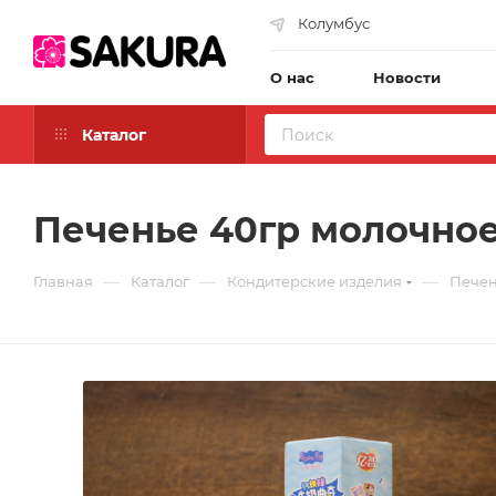
Колумбус
О нас
Новости
Каталог
Печенье 40гр молочное (
—
—
—
Главная
Каталог
Кондитерские изделия
Печень