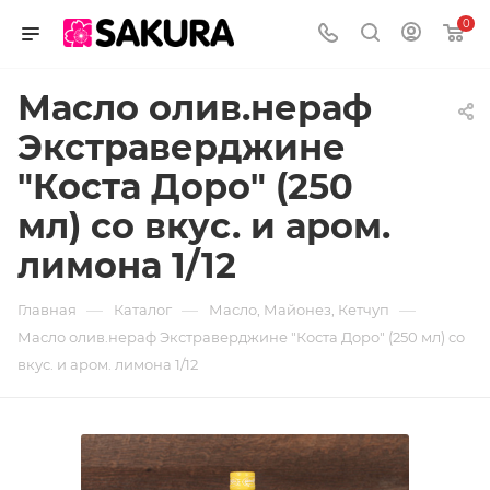
0
Масло олив.нераф
Экстраверджине
"Коста Доро" (250
мл) со вкус. и аром.
лимона 1/12
—
—
—
Главная
Каталог
Масло, Майонез, Кетчуп
Масло олив.нераф Экстраверджине "Коста Доро" (250 мл) со
вкус. и аром. лимона 1/12