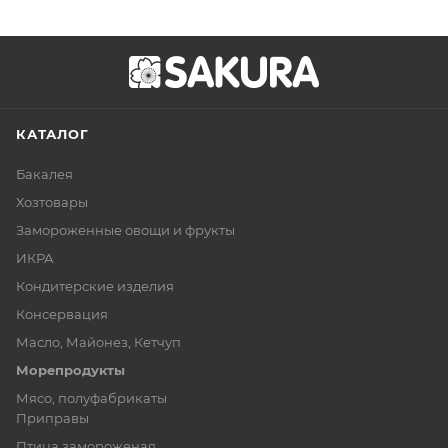
КАТАЛОГ
Бакалея
Хозтовары
Замороженные овощи и фрукты
ИКРА
Кондитерские изделия
Консервация
Масло, Майонез, Кетчуп
Морепродукты
Мясо, полуфабрикаты
Приправы
Птица замороженая