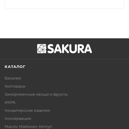
КАТАЛОГ
Бакалея
Хозтовары
Замороженные овощи и фрукты
ИКРА
Кондитерские изделия
Консервация
Масло, Майонез, Кетчуп