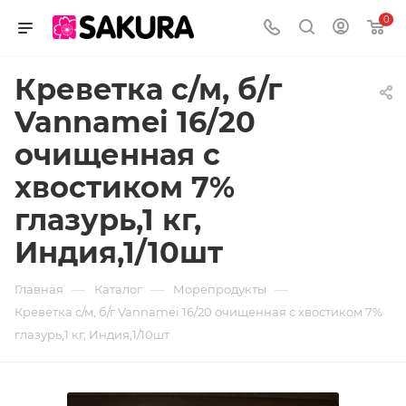
0
Креветка с/м, б/г
Vannamei 16/20
очищенная с
хвостиком 7%
глазурь,1 кг,
Индия,1/10шт
—
—
—
Главная
Каталог
Морепродукты
Креветка с/м, б/г Vannamei 16/20 очищенная с хвостиком 7%
глазурь,1 кг, Индия,1/10шт