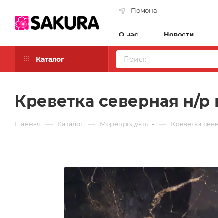
Помона
О нас
Новости
Каталог
Креветка северная н/р в/
—
—
—
Главная
Каталог
Морепродукты
Креветка север