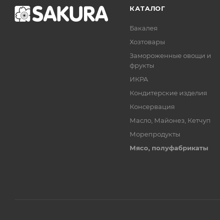
КАТАЛОГ
Бакалея
Хозтовары
Замороженные овощи и
фрукты
ИКРА
Кондитерские изделия
Консервация
Масло, Майонез, Кетчуп
Морепродукты
Мясо, полуфабрикаты