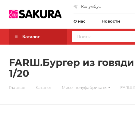
Колумбус
О нас
Новости
Каталог
FARШ.Бургер из говяди
1/20
—
—
—
Главная
Каталог
Мясо, полуфабрикаты
FARШ.Б