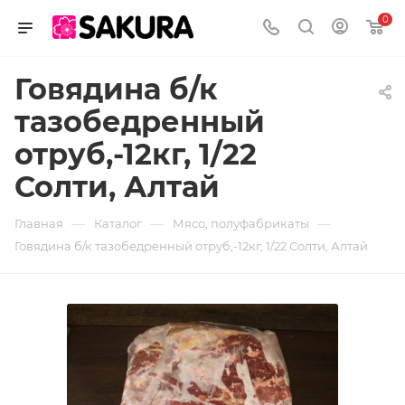
0
Говядина б/к
тазобедренный
отруб,-12кг, 1/22
Солти, Алтай
—
—
—
Главная
Каталог
Мясо, полуфабрикаты
Говядина б/к тазобедренный отруб,-12кг, 1/22 Солти, Алтай