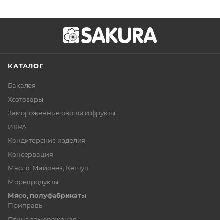
КАТАЛОГ
Бакалея
Хозтовары
Замороженные овощи и фрукты
ИКРА
Кондитерские изделия
Консервация
Масло, Майонез, Кетчуп
Морепродукты
Мясо, полуфабрикаты
Приправы
Птица замороженая