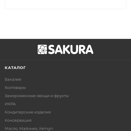
КАТАЛОГ
Бакалея
Хозтовары
Замороженные овощи и фрукты
ИКРА
Кондитерские изделия
Консервация
Масло, Майонез, Кетчуп