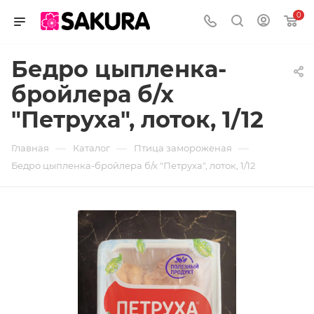
0
Бедро цыпленка-
бройлера б/х
"Петруха", лоток, 1/12
—
—
—
Главная
Каталог
Птица замороженая
Бедро цыпленка-бройлера б/х "Петруха", лоток, 1/12