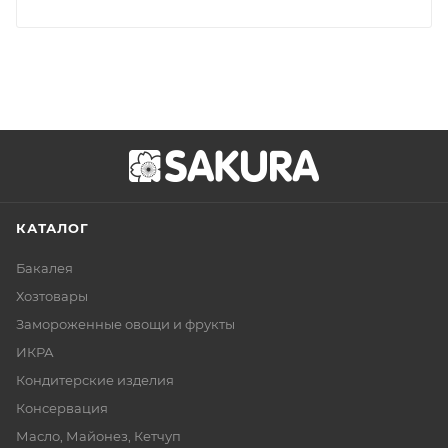
КАТАЛОГ
Бакалея
Хозтовары
Замороженные овощи и фрукты
ИКРА
Кондитерские изделия
Консервация
Масло, Майонез, Кетчуп