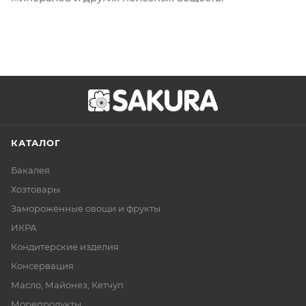
КАТАЛОГ
Бакалея
Хозтовары
Замороженные овощи и фрукты
ИКРА
Кондитерские изделия
Консервация
Масло, Майонез, Кетчуп
Морепродукты