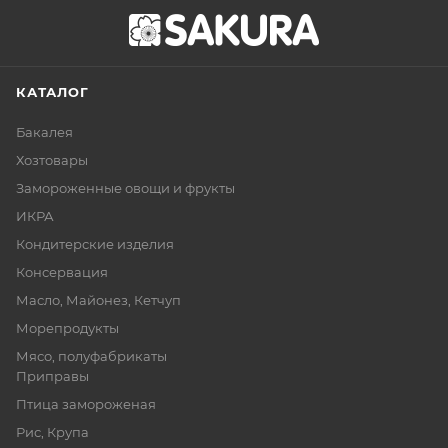
КАТАЛОГ
Бакалея
Хозтовары
Замороженные овощи и фрукты
ИКРА
Кондитерские изделия
Консервация
Масло, Майонез, Кетчуп
Морепродукты
Мясо, полуфабрикаты
Приправы
Птица замороженая
Рис, Крупа