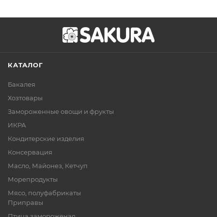
КАТАЛОГ
Бакалея
Хозтовары
Замороженные овощи и фрукты
ИКРА
Кондитерские изделия
Консервация
Масло, Майонез, Кетчуп
Морепродукты
Мясо, полуфабрикаты
Приправы
Птица замороженая