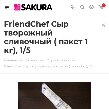
0
FriendChef Сыр
творожный
сливочный ( пакет 1
кг), 1/5
—
—
—
Главная
Каталог
Сыры, Сливки
FriendChef Сыр творожный сливочный ( пакет 1 кг), 1/5