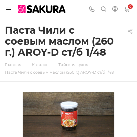
0
Паста Чили с
соевым маслом (260
г.) AROY-D ст/б 1/48
—
—
—
Главная
Каталог
Тайская кухня
Паста Чили с соевым маслом (260 г.) AROY-D ст/б 1/48