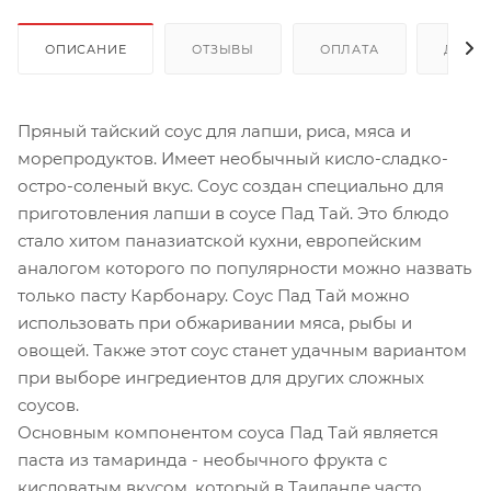
ОПИСАНИЕ
ОТЗЫВЫ
ОПЛАТА
ДОСТ
Пряный тайский соус для лапши, риса, мяса и
морепродуктов. Имеет необычный кисло-сладко-
остро-соленый вкус. Соус создан специально для
приготовления лапши в соусе Пад Тай. Это блюдо
стало хитом паназиатской кухни, европейским
аналогом которого по популярности можно назвать
только пасту Карбонару. Соус Пад Тай можно
использовать при обжаривании мяса, рыбы и
овощей. Также этот соус станет удачным вариантом
при выборе ингредиентов для других сложных
соусов.
Основным компонентом соуса Пад Тай является
паста из тамаринда - необычного фрукта с
кисловатым вкусом, который в Таиланде часто