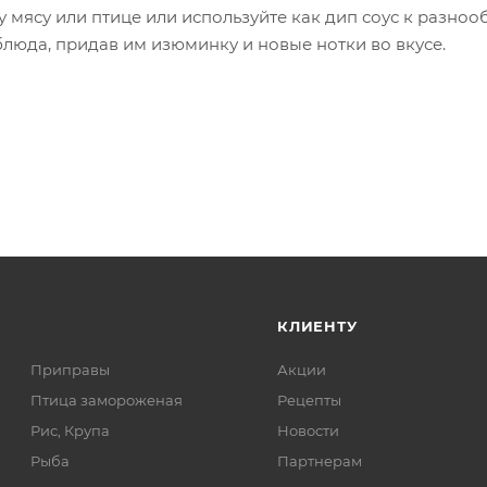
му мясу или птице или используйте как дип соус к разно
люда, придав им изюминку и новые нотки во вкусе.
КЛИЕНТУ
Приправы
Акции
Птица замороженая
Рецепты
Рис, Крупа
Новости
Рыба
Партнерам