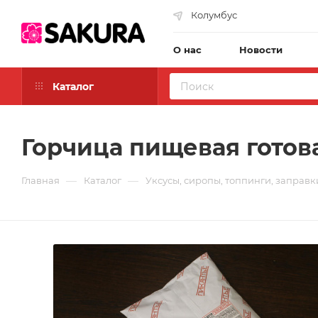
Колумбус
О нас
Новости
Каталог
Горчица пищевая готова
—
—
Главная
Каталог
Уксусы, сиропы, топпинги, заправк