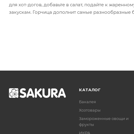
для хот-догов, добавьте в салат, подайте к жаренно
закускам. Горчица дополнит самые разнообразные б
КАТАЛОГ
Бакалея
Хозтовары
Замороженные овощи и
фрукты
ИКРА