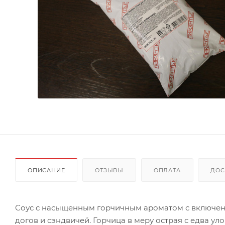
ОПИСАНИЕ
ОТЗЫВЫ
ОПЛАТА
ДОС
Соус с насыщенным горчичным ароматом с включени
догов и сэндвичей. Горчица в меру острая с едва ул