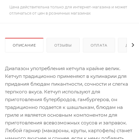
Цена действительна только для интернет-магазина и может
отличаться от цен в розничных магазинах
ОПИСАНИЕ
ОТЗЫВЫ
ОПЛАТА
ДОСТ
Диапазон употребления кетчупа крайне велик.
Кетчуп традиционно применяют в кулинарии для
придания блюдам пикантности, сочности и слегка
терпкого вкуса. Кетчуп используют для
приготовления бутербродов, гамбургеров, он
традиционно подается к шашлыкам, блюдам на
гриле и является основным компонентом для
приготовления всевозможных соусов и заправок.
Любой гарнир (макароны, крупы, картофель) станет
намного вкуснее и сочнее, если к нему добавить