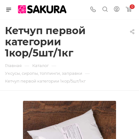
0
Кетчуп первой
категории
1кор/5шт/1кг
—
—
Главная
Каталог
—
Уксусы, сиропы, топпинги, заправки
Кетчуп первой категории 1кор/5шт/1кг