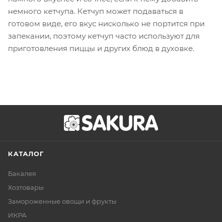
немного кетчупа. Кетчуп может подаваться в
готовом виде, его вкус нисколько не портится при
запекании, поэтому кетчуп часто используют для
приготовления пиццы и других блюд в духовке.
КАТАЛОГ
Бакалея
Хозтовары
Замороженные овощи и фрукты
ИКРА