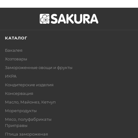
КАТАЛОГ
Бакалея
Хозтовары
Замороженные овощи и фрукты
ИКРА
Кондитерские изделия
Консервация
Масло, Майонез, Кетчуп
Морепродукты
Мясо, полуфабрикаты
Приправы
Птица замороженая