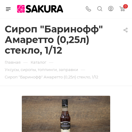
0
Сироп "Баринофф"
Амаретто (0,25л)
стекло, 1/12
—
—
Главная
Каталог
—
Уксусы, сиропы, топпинги, заправки
Сироп "Баринофф" Амаретто (0,25л) стекло, 1/12