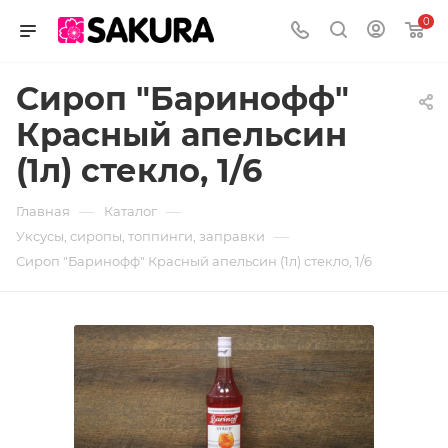
0
Сироп "Баринофф"
Красный апельсин
(1л) стекло, 1/6
—
—
Главная
Каталог
—
Уксусы, сиропы, топпинги, заправки
Сироп "Баринофф" Красный апельсин (1л) стекло, 1/6