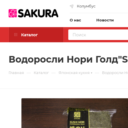
Колумбус
О нас
Новости
Каталог
Водоросли Нори Голд"SUS
—
—
—
Главная
Каталог
Японская кухня
Водоросли Нор