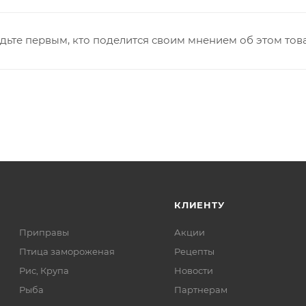
дьте первым, кто поделится своим мнением об этом тов
КЛИЕНТУ
Приправы
Акции
Птица замороженая
Рецепты
Рис, Крупа
Новости
Рыба
Партнерам