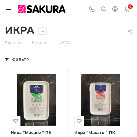
0
ИКРА
14
—
—
Главная
Каталог
ИКРА
ФИЛЬТР
Икра "Масаго " ПК
Икра "Масаго " ПК