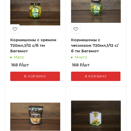
Корнишоны с хреном
Корнишоны с
720мл,1/12 с/б тм
чесноком 720мл,1/12 с/
Бегемот
б тм Бегемот
Мало
Много
168
₽
/шт
168
₽
/шт
В КОРЗИНУ
В КОРЗИНУ