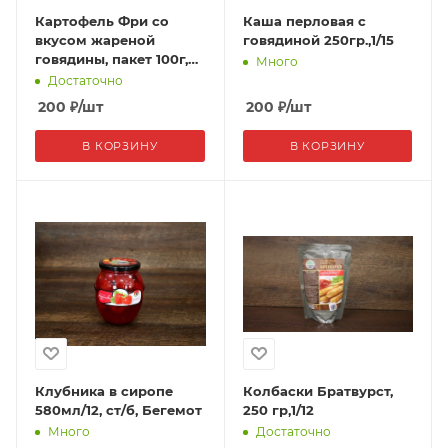
Картофель Фри со
Каша перловая с
вкусом жареной
говядиной 250гр.,1/15
говядины, пакет 100г,
Много
1/20, Китай
Достаточно
200
₽
/шт
200
₽
/шт
В КОРЗИНУ
В КОРЗИНУ
Клубника в сиропе
Колбаски Братвурст,
580мл/12, ст/б, Бегемот
250 гр,1/12
Много
Достаточно