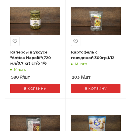
Каперсы в уксусе
Картофель с
"Antica Napolii"(720
говядиной,300гр,1/12
мл/0.7 кг) ст/б 1/6
Много
Много
580
₽
/шт
203
₽
/шт
В КОРЗИНУ
В КОРЗИНУ