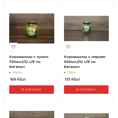
Корнишоны с луком
Корнишоны с перцем
720мл,1/12 с/б тм
500мл,1/12 с/б тм
Бегемот
Бегемот
Мало
Мало
168
₽
/шт
135
₽
/шт
В КОРЗИНУ
В КОРЗИНУ