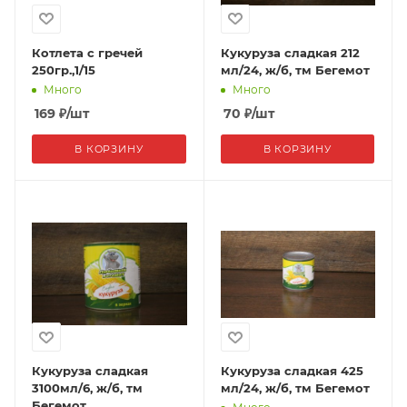
Котлета с гречей
Кукуруза сладкая 212
250гр.,1/15
мл/24, ж/б, тм Бегемот
Много
Много
169
₽
/шт
70
₽
/шт
В КОРЗИНУ
В КОРЗИНУ
Кукуруза сладкая
Кукуруза сладкая 425
3100мл/6, ж/б, тм
мл/24, ж/б, тм Бегемот
Бегемот