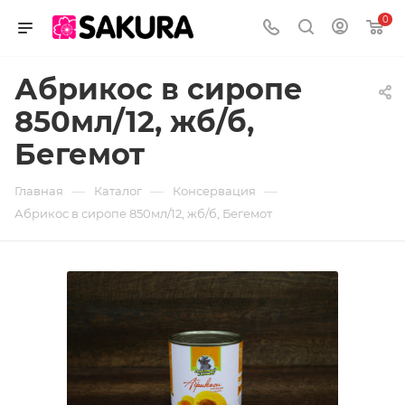
0
Абрикос в сиропе
850мл/12, жб/б,
Бегемот
—
—
—
Главная
Каталог
Консервация
Абрикос в сиропе 850мл/12, жб/б, Бегемот