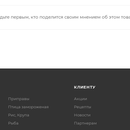
дьте первым, кто поделится своим мнением об этом тов
КЛИЕНТУ
Приправы
Акции
Птица замороженая
Рецепты
Рис, Крупа
Новости
Рыба
Партнерам