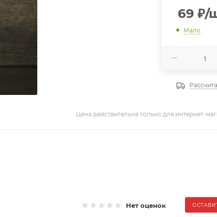
69
₽
/
Мало
Рассчита
Цена действительна только для интернет-маг
Нет оценок
ОСТАВИ