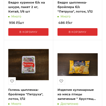
Бедро куриное б/к на
Бедро цыпленка-
шкуре, пакет 2 кг,
бройлера б/х
Китай, 1/6 шт
"Петруха", лоток, 1/12
Много
Много
956
₽
/шт
486
₽
/кг
В КОРЗИНУ
В КОРЗИНУ
Голень цыпленка-
Изделия кулинарные
бройлера "Петруха",
из мяса птицы
лоток, 1/12
запеченые " Хрустящие
наггетсы с Сыром",
Много
Достаточно