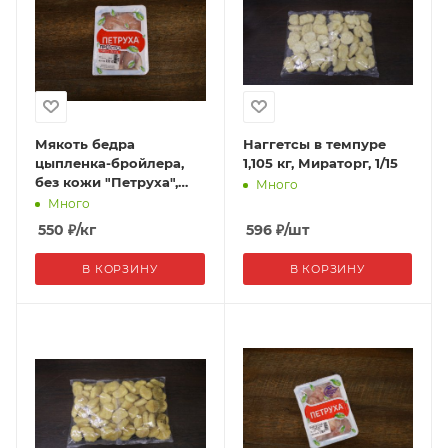
Мякоть бедра
Наггетсы в темпуре
цыпленка-бройлера,
1,105 кг, Мираторг, 1/15
без кожи "Петруха",
Много
лоток, 1/12
Много
550
₽
/кг
596
₽
/шт
В КОРЗИНУ
В КОРЗИНУ