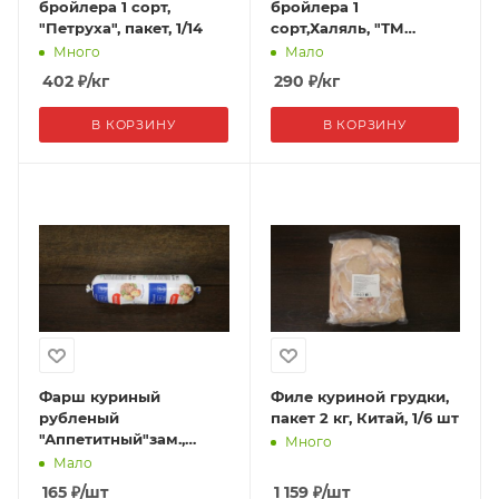
бройлера 1 сорт,
бройлера 1
"Петруха", пакет, 1/14
сорт,Халяль, "ТМ
Рассвет", пакет, 1/12
Много
Мало
402
₽
/кг
290
₽
/кг
В КОРЗИНУ
В КОРЗИНУ
Фарш куриный
Филе куриной грудки,
рубленый
пакет 2 кг, Китай, 1/6 шт
"Аппетитный"зам.,
Много
туба,0,75 кг, 1/20шт
Мало
165
₽
/шт
1 159
₽
/шт