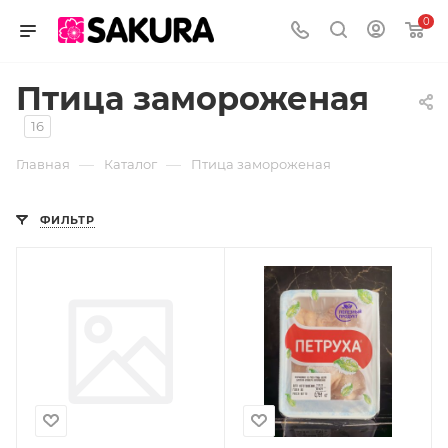
0
Птица замороженая
16
—
—
Главная
Каталог
Птица замороженая
ФИЛЬТР