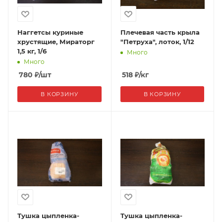
Наггетсы куриные
Плечевая часть крыла
хрустящие, Мираторг
"Петруха", лоток, 1/12
1,5 кг, 1/6
Много
Много
780
₽
/шт
518
₽
/кг
В КОРЗИНУ
В КОРЗИНУ
Тушка цыпленка-
Тушка цыпленка-