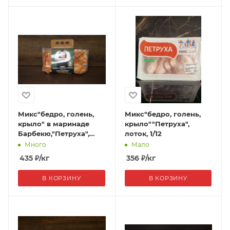
Микс"бедро, голень,
Микс"бедро, голень,
крыло" в маринаде
крыло""Петруха",
Барбекю,"Петруха",
лоток, 1/12
пакет, 1/6
Много
Мало
435
₽
/кг
356
₽
/кг
В КОРЗИНУ
В КОРЗИНУ