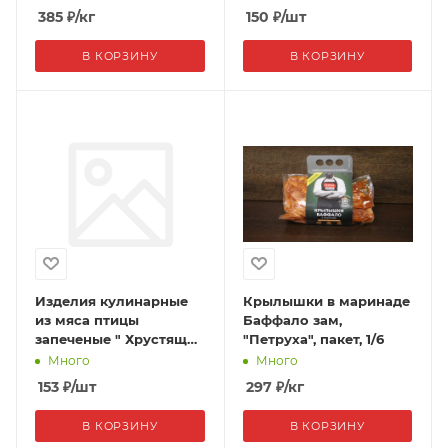
флоупак 0,29 кг1/10 шт
385
₽
/кг
150
₽
/шт
В КОРЗИНУ
В КОРЗИНУ
Изделия кулинарные
Крылышки в маринаде
из мяса птицы
Баффало зам,
запеченые " Хрустящие
"Петруха", пакет, 1/6
наггетсы", флоупак
Много
Много
0,29 кг1/10 шт
153
₽
/шт
297
₽
/кг
В КОРЗИНУ
В КОРЗИНУ