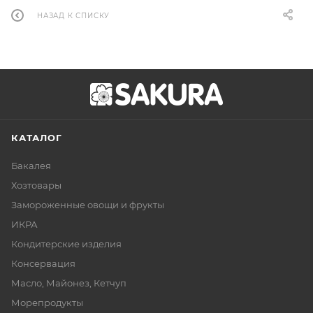
НАЗАД К СПИСКУ
КАТАЛОГ
Бакалея
Хозтовары
Замороженные овощи и фрукты
ИКРА
Кондитерские изделия
Консервация
Масло, Майонез, Кетчуп
Морепродукты