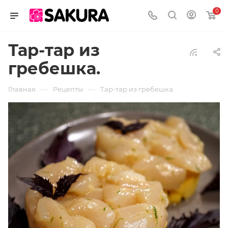
0
Тар-тар из
гребешка.
—
—
Главная
Рецепты
Тар-тар из гребешка.