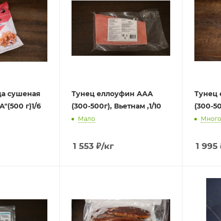
ца сушеная
Тунец еллоуфин ААА
Тунец
"(500 г)1/6
(300-500г), Вьетнам ,1/10
Мало
Мног
1 553
₽
/кг
1 995