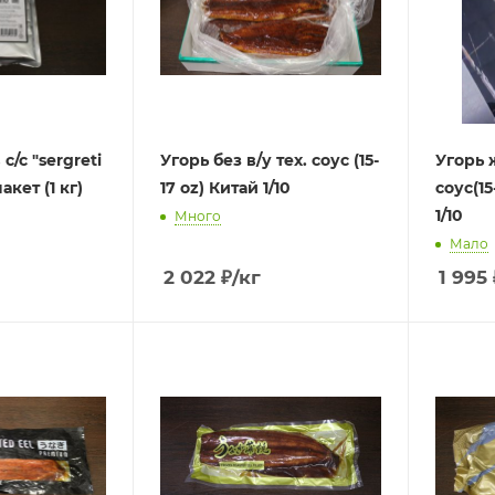
с/с "sergreti
Угорь без в/у тех. соус (15-
Угорь жаре
т (1 кг)
17 oz) Китай 1/10
соус(15
1/10
Много
Мало
2 022
₽
/кг
1 995