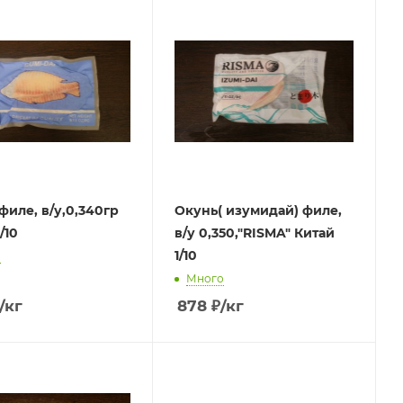
филе, в/у,0,340гр
Окунь( изумидай) филе,
тай 1/10
в/у 0,350,"RISMA" Китай
1/10
о
Много
/кг
878
₽
/кг