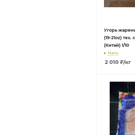
Угорь жарен
(19-21oz) тех. 
(Китай) 1/10
Мало
2 010
₽
/кг