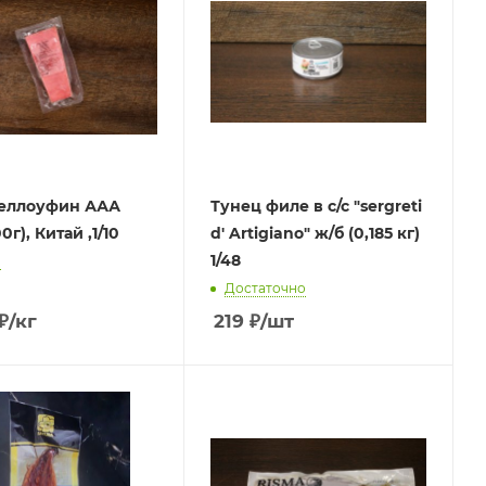
 еллоуфин ААА
Тунец филе в с/с "sergreti
(300-500г), Китай ,1/10
d' Artigiano" ж/б (0,185 кг)
1/48
о
Достаточно
₽
/кг
219
₽
/шт