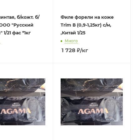
интая, б/кожт. б/
Филе форели на коже
 ООО "Русский
Trim В (0,9-1,25кг) с/м,
 1/21 фас *1кг
,Китай 1/25
о
Много
1 728
₽
/кг