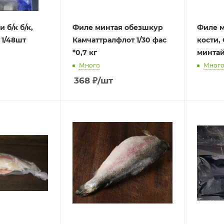
 б/к б/к,
Филе минтая обезшкур
Филе м
, 1/48шт
Камчаттралфлот 1/30 фас
кости,
*0,7 кг
минтай"
Много
Мног
368
₽
/шт