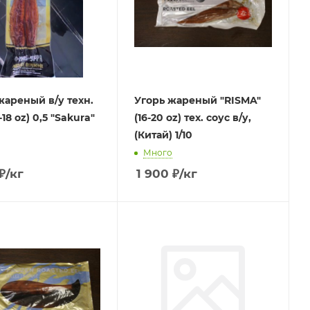
ный в/у техн.
Угорь жареный "RISMA"
-18 oz) 0,5 "Sakura"
(16-20 oz) тех. соус в/у,
(Китай) 1/10
Много
₽
/кг
1 900
₽
/кг