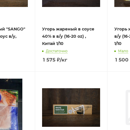
ый "SANGO"
Угорь жареный в соусе
Угорь 
соус в/у,
40% в в/у (16-20 oz) ,
в/у (16-
Китай 1/10
1/10
Достаточно
Мало
1 575
₽
/кг
1 500