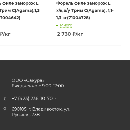
 филе заморож L
Форель филе заморож L
 Трим С(Agama),1,3
х/к,в/у Трим С(Agama), 1,1-
(71004642)
1,3 кг(71004728)
о
Много
₽
/кг
2 730
₽
/кг
ООО «Сакура»
Ежедневно с 9:00-17:00
+7 (423) 236-10-70
690105, г. Владивосток, ул.
Русская, 73В