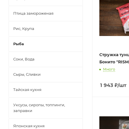
Птица замороженая
Рис, Крупа
Рыба
Стружка тун
Соки, Вода
Бонито "RISMA
Много
Сыры, Сливки
1 943
₽
/шт
Тайская кухня
Уксусы, сиропы, топпинги,
заправки
Японская кухня