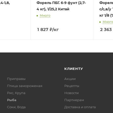
4-1,8,
Форель ПБГ. 6-9 фунт (2,7-
Форель
4 кг), 1/25,2 Китай
с/с,в/у
кг 1/8 
Много
Мног
1 827
₽
/кг
2 363
КЛИЕНТУ
Приправы
Акции
Птица замороженая
Рецепты
Рис, Крупа
Новости
Рыба
Партнерам
Соки, Вода
Доставка и оплата