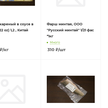
жареный в соусе в
Фарш минтая, ООО
22 oz) 1,2 , Китай
"Русский минтай" 1/21 фас
*1кг
Много
₽
/кг
310
₽
/шт