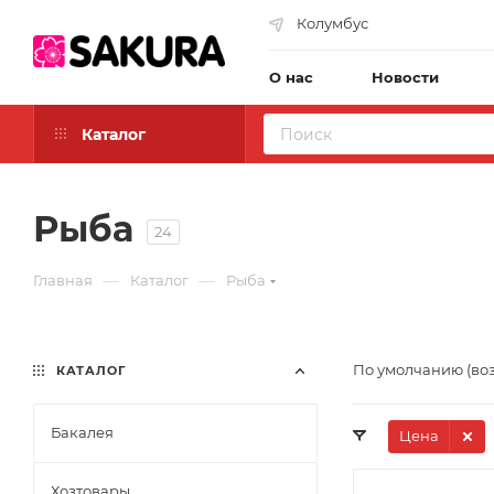
Колумбус
О нас
Новости
Каталог
Рыба
24
—
—
Главная
Каталог
Рыба
По умолчанию (во
КАТАЛОГ
Бакалея
Цена
Хозтовары