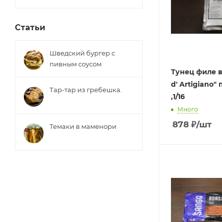
Статьи
Шведский бургер с
пивным соусом
Тунец филе в 
d' Artigiano" паке
Тар-тар из гребешка.
,1/16
Много
878
₽
/шт
Темаки в маменори