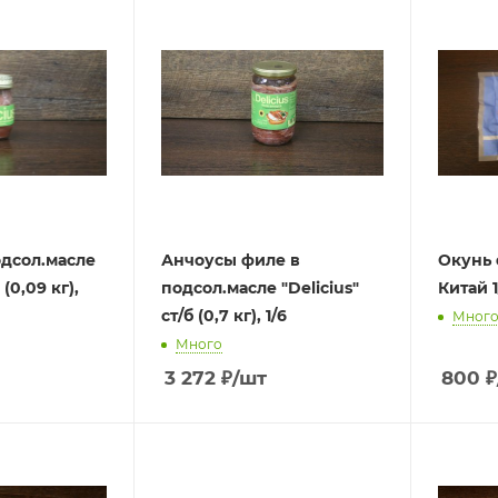
одсол.масле
Анчоусы филе в
Окунь 
 (0,09 кг),
подсол.масле "Delicius"
Ки
ст/б (0,7 кг), 1/6
Мног
Много
3 272
₽
/шт
800
₽