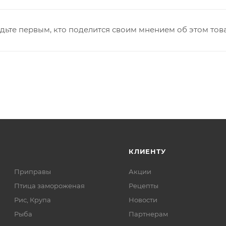
дьте первым, кто поделится своим мнением об этом тов
КЛИЕНТУ
Приправы
Акции
Птица замороженая
Рецепты
Рис, Крупа
Новости
Рыба
Партнерам