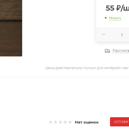
55
₽
/
Много
Рассчита
Цена действительна только для интернет-маг
Нет оценок
ОСТАВИ