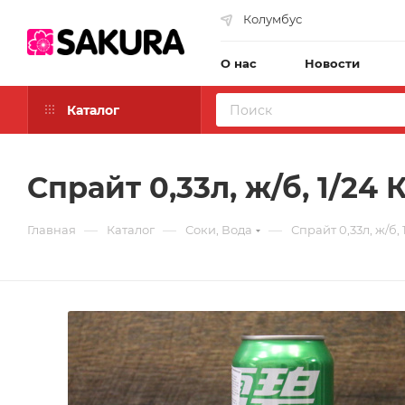
Колумбус
О нас
Новости
Каталог
Спрайт 0,33л, ж/б, 1/24 
—
—
—
Главная
Каталог
Соки, Вода
Спрайт 0,33л, ж/б, 