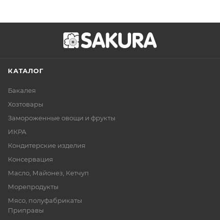
КАТАЛОГ
Бакалея
Хозтовары
Замороженные овощи и фрукты
ИКРА
Кондитерские изделия
Консервация
Масло, Майонез, Кетчуп
Морепродукты
Мясо, полуфабрикаты
Приправы