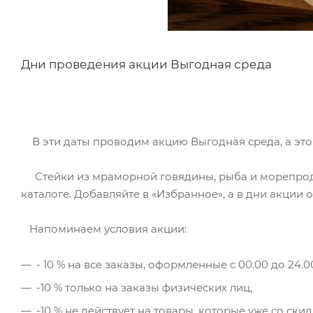
Дни проведения акции Выгодная среда
В эти даты проводим акцию Выгодная среда, а это зн
Стейки из мраморной говядины, рыба и морепродук
каталоге. Добавляйте в «Избранное», а в дни акции 
Напоминаем условия акции:
- 10 % на все заказы, оформленные с 00.00 до 24.0
-10 % только на заказы физических лиц,
-10 % не действует на товары, которые уже со скид