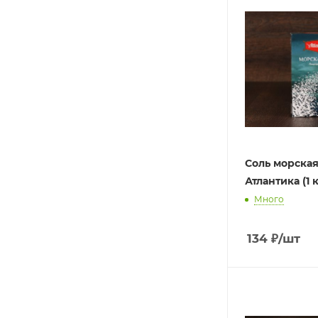
Соль морска
Много
134
₽
/шт