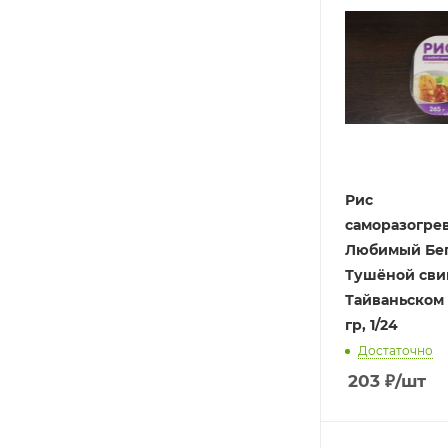
Рис
саморазогре
Любимый Беге
Тушёной сви
Тайваньском 
гр, 1/24
Достаточно
203
₽
/шт