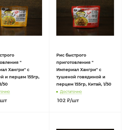
строго
Рис быстрого
овления "
приготовления "
ал Хангри" с
Империал Хангри" с
й и перцем 155гр,
тушеной говядиной и
1/50
перцем 155гр, Китай, 1/50
точно
Достаточно
/шт
102
₽
/шт