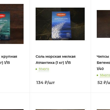
я крупная
Соль морская мелкая
Чипсы
Атлантика (1 кг) 1/15
Атлантика (1 кг) 1/15
Бегемо
1/40
Много
Мног
134
₽
/шт
52
₽
/