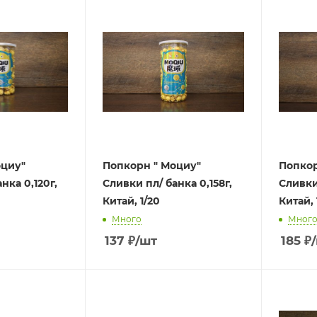
оциу"
Попкорн " Моциу"
Попкор
нка 0,120г,
Сливки пл/ банка 0,158г,
Сливки 
Китай, 1/20
Китай, 
Много
Мног
137
₽
/шт
185
₽