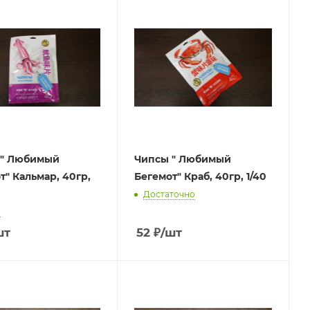
 " Любимый
Чипсы " Любимый
т" Кальмар, 40гр,
Бегемот" Краб, 40гр, 1/40
Достаточно
о
шт
52
₽
/шт