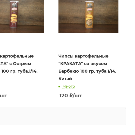
 картофельные
Чипсы картофельные
ТА" с Острым
"КРАКАТА" со вкусом
100 гр, туба,1/14,
Барбекю 100 гр, туба,1/14,
Китай
о
Много
/шт
120
₽
/шт