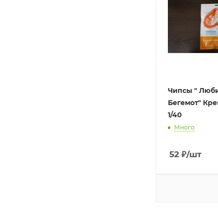
Чипсы " Люб
Бегемот" Кре
1/40
Много
52
₽
/шт