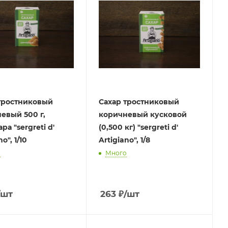
тростниковый
Сахар тростниковый
евый 500 г,
коричневый кусковой
а "sergreti d'
(0,500 кг) "sergreti d'
o", 1/10
Artigiano", 1/8
о
Много
/шт
263
₽
/шт