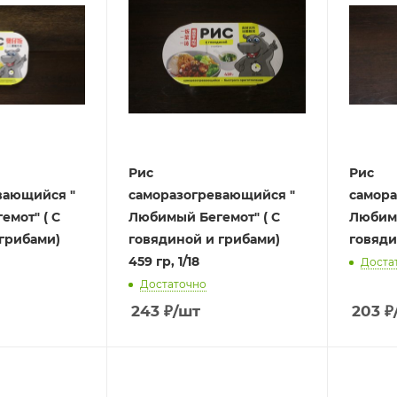
Рис
Рис
вающийся "
саморазогревающийся "
самора
мот" ( С
Любимый Бегемот" ( С
Любимы
грибами)
говядиной и грибами)
говядин
459 гр, 1/18
Доста
Достаточно
243
₽
/шт
203
₽