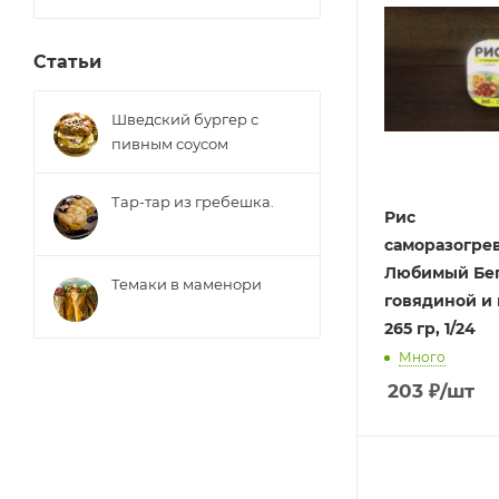
Статьи
Шведский бургер с
пивным соусом
Тар-тар из гребешка.
Рис
саморазогре
Любимый Беге
Темаки в маменори
говядиной и 
265 гр, 1/24
Много
203
₽
/шт