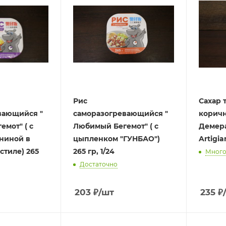
Рис
Сахар 
вающийся "
саморазогревающийся "
коричн
мот" ( с
Любимый Бегемот" ( с
Демерар
ниной в
цыпленком "ГУНБАО")
Artigian
стиле) 265
265 гр, 1/24
Мног
Достаточно
203
₽
/шт
235
₽