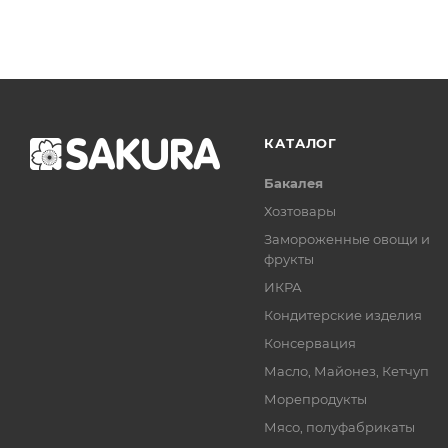
КАТАЛОГ
Бакалея
Хозтовары
Замороженные овощи и
фрукты
ИКРА
Кондитерские изделия
Консервация
Масло, Майонез, Кетчуп
Морепродукты
Мясо, полуфабрикаты