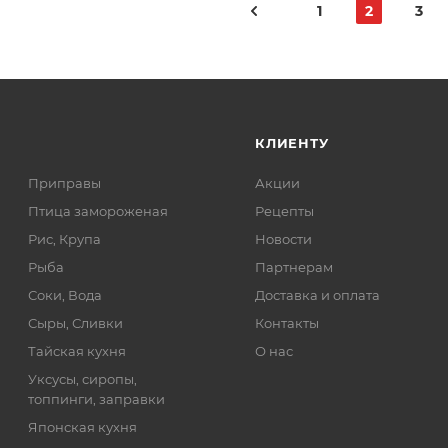
1
2
3
КЛИЕНТУ
Приправы
Акции
Птица замороженая
Рецепты
Рис, Крупа
Новости
Рыба
Партнерам
Соки, Вода
Доставка и оплата
Сыры, Сливки
Контакты
Тайская кухня
О нас
Уксусы, сиропы,
топпинги, заправки
Японская кухня