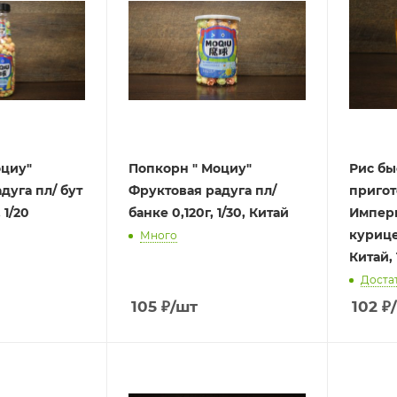
оциу"
Попкорн " Моциу"
Рис бы
дуга пл/ бут
Фруктовая радуга пл/
пригот
 1/20
банке 0,120г, 1/30, Китай
Импери
курице
Много
Китай, 
Доста
105
₽
/шт
102
₽