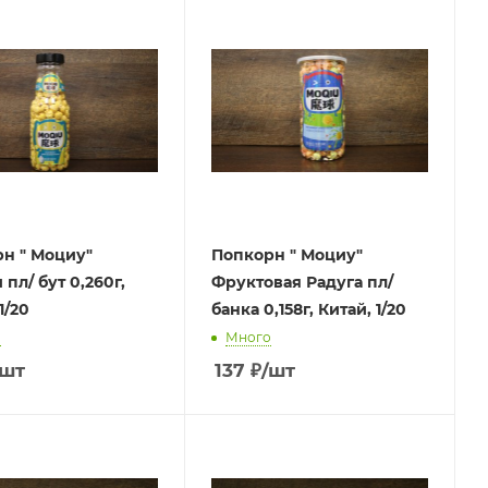
н " Моциу"
Попкорн " Моциу"
пл/ бут 0,260г,
Фруктовая Радуга пл/
1/20
банка 0,158г, Китай, 1/20
о
Много
/шт
137
₽
/шт