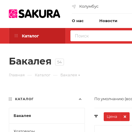
Колумбус
О нас
Новости
Каталог
Бакалея
54
—
—
Главная
Каталог
Бакалея
По умолчанию (во
КАТАЛОГ
Бакалея
Цена
Хозтовары