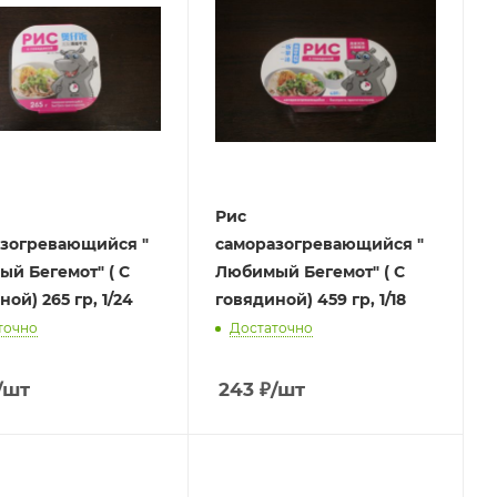
Рис
зогревающийся "
саморазогревающийся "
й Бегемот" ( С
Любимый Бегемот" ( С
ой) 265 гр, 1/24
говядиной) 459 гр, 1/18
точно
Достаточно
/шт
243
₽
/шт