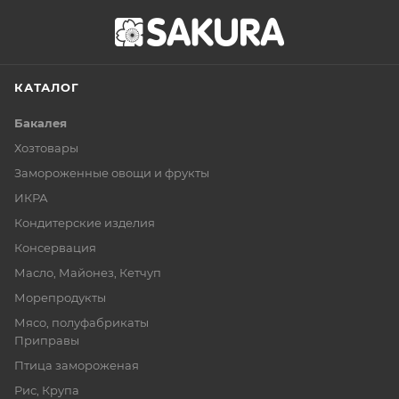
КАТАЛОГ
Бакалея
Хозтовары
Замороженные овощи и фрукты
ИКРА
Кондитерские изделия
Консервация
Масло, Майонез, Кетчуп
Морепродукты
Мясо, полуфабрикаты
Приправы
Птица замороженая
Рис, Крупа