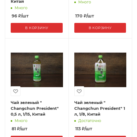
Китай
Много
Много
96
₽
/шт
170
₽
/шт
В КОРЗИНУ
В КОРЗИНУ
Чай зеленый "
Чай зеленый "
Changchun President"
Changchun President" 1
0,5 л, 1/15, Китай
л, 1/8, Китай
Много
Достаточно
81
₽
/шт
113
₽
/шт