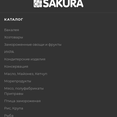
КАТАЛОГ
Бакалея
Хозтовары
Замороженные овощи и фрукты
ИКРА
Кондитерские изделия
Консервация
Масло, Майонез, Кетчуп
Морепродукты
Мясо, полуфабрикаты
Приправы
Птица замороженая
Рис, Крупа
Рыба