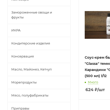
Замороженные овощи и
фрукты
ИКРА
Кондитерские изделия
Консервация
Соус-крем б
"Glassa" тем
Масло, Майонез, Кетчуп
Карандини "
(500 мл) 1/12
Морепродукты
Много
624
₽
/шт
Мясо, полуфабрикаты
Приправы