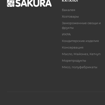
КАТАЛОГ
Бакалея
Хозтовары
Замороженные овощи и
фрукты
ИКРА
Кондитерские изделия
Консервация
Масло, Майонез, Кетчуп
Морепродукты
Мясо, полуфабрикаты