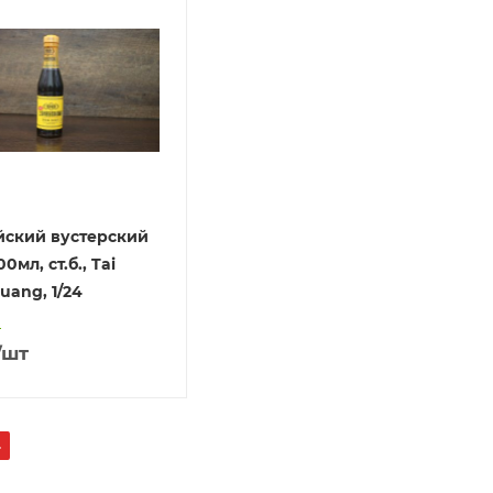
ский вустерский
00мл, ст.б., Tai
uang, 1/24
о
/шт
4