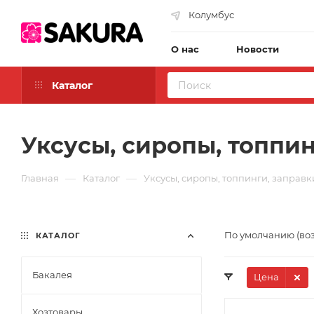
Колумбус
О нас
Новости
Каталог
Уксусы, сиропы, топпин
—
—
Главная
Каталог
Уксусы, сиропы, топпинги, заправк
По умолчанию (во
КАТАЛОГ
Бакалея
Цена
Хозтовары