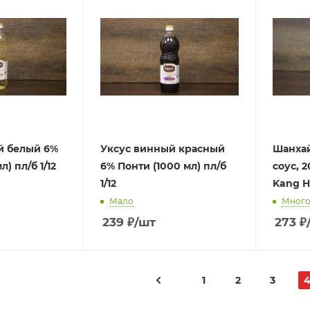
й белый 6%
Уксус винный красный
Шанхай
л) пл/б 1/12
6% Понти (1000 мл) пл/б
соус, 2
1/12
Kang H
Мало
Мног
239
₽
/шт
273
₽
1
2
3