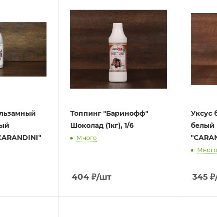
альзамный
Топпинг "Баринофф"
Уксус 
ный
Шоколад (1кг), 1/6
белый 
CARANDINI"
Много
Мног
404
₽
/шт
345
₽